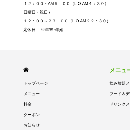
１２：００～AM５：００（L.O.AM４：３０）
日曜日・祝日 /
１２：００～２３：００（L.O.AM２２：３０）
定休日 ※年末･年始
HOME
メニュ
トップページ
飲み放題メ
メニュー
フード＆デ
料金
ドリンクメ
クーポン
お知らせ